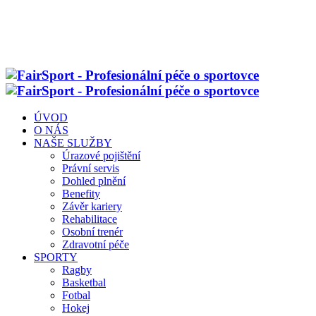
ÚVOD
O NÁS
NAŠE SLUŽBY
Úrazové pojištění
Právní servis
Dohled plnění
Benefity
Závěr kariery
Rehabilitace
Osobní trenér
Zdravotní péče
SPORTY
Ragby
Basketbal
Fotbal
Hokej